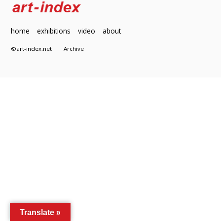
home
exhibitions
video
about
©art-index.net
Archive
Translate »