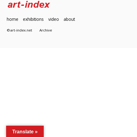
home
exhibitions
video
about
©art-index.net
Archive
Translate »