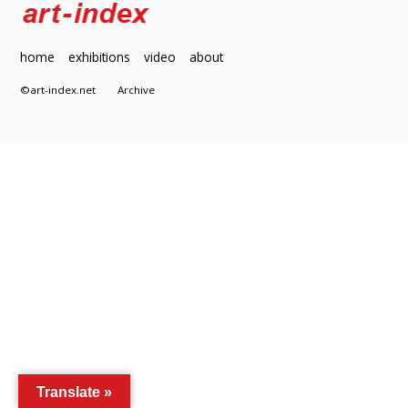
home
exhibitions
video
about
©art-index.net
Archive
Translate »