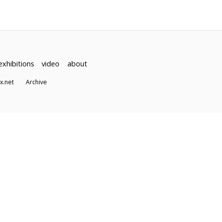
exhibitions
video
about
dex.net
Archive