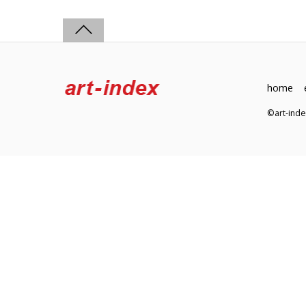
home
©art-in