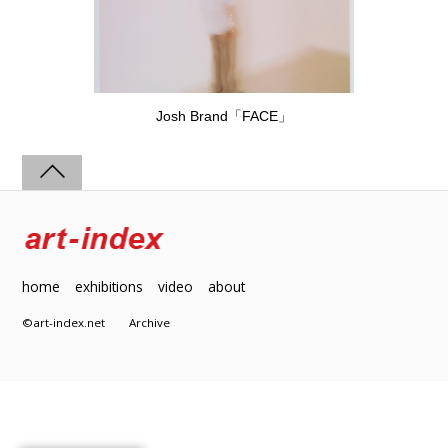
Josh Brand「FACE」
home
exhibitions
video
about
©art-index.net
Archive