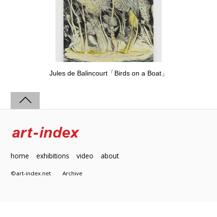
Jules de Balincourt「Birds on a Boat」
home
exhibitions
video
about
©art-index.net
Archive