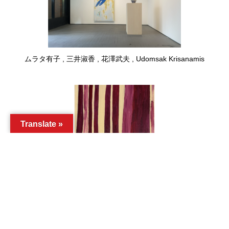
ムラタ有子 , 三井淑香 , 花澤武夫 , Udomsak Krisanamis
Translate »
ムラタ有子「lonely spring」