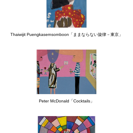
Thaiwijit Puengkasemsomboon「ままならない旋律－東京」
Peter McDonald「Cocktails」