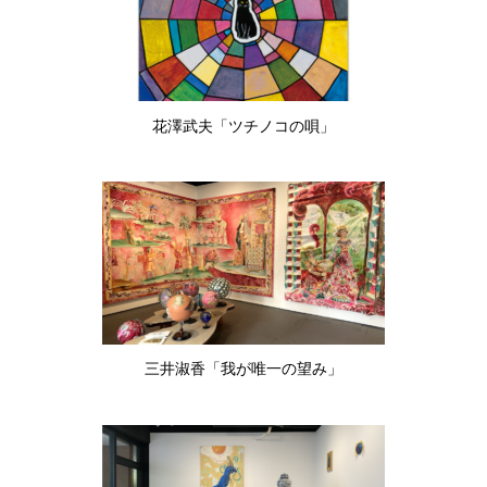
花澤武夫「ツチノコの唄」
三井淑香「我が唯一の望み」