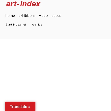
home
exhibitions
video
about
©art-index.net
Archive
Translate »