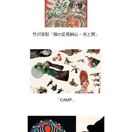
竹川宣彰「猫の足尾銅山 − 光と闇」
「CAMP」