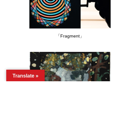
「Fragment」
Translate »
「Animal Garden」