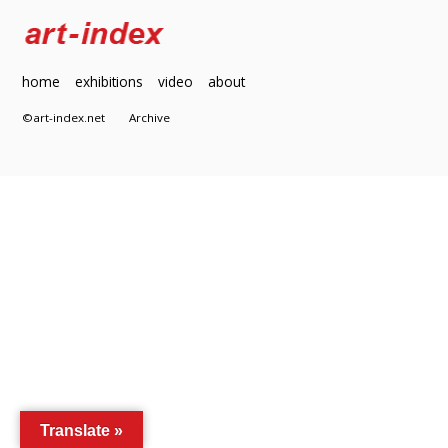
home
exhibitions
video
about
©art-index.net
Archive
Translate »