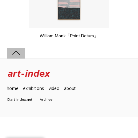
William Monk「Point Datum」
home
exhibitions
video
about
©art-index.net
Archive