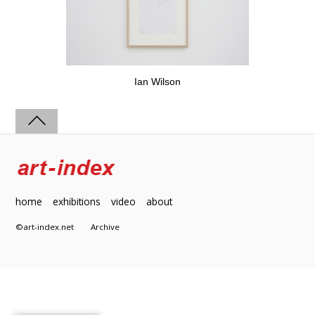
Ian Wilson
home
exhibitions
video
about
©art-index.net
Archive