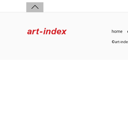
home
©art-in