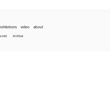
exhibitions
video
about
dex.net
Archive