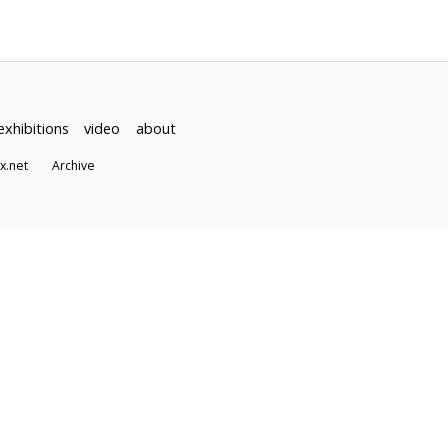
exhibitions
video
about
dex.net
Archive