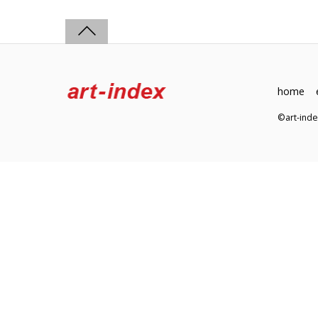
home
©art-in