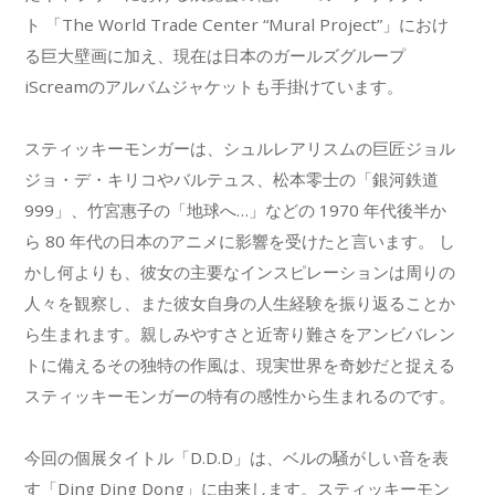
ト 「The World Trade Center “Mural Project”」におけ
る巨大壁画に加え、現在は日本のガールズグループ
iScreamのアルバムジャケットも手掛けています。
スティッキーモンガーは、シュルレアリスムの巨匠ジョル
ジョ・デ・キリコやバルテュス、松本零士の「銀河鉄道
999」、竹宮惠子の「地球へ…」などの 1970 年代後半か
ら 80 年代の日本のアニメに影響を受けたと言います。 し
かし何よりも、彼女の主要なインスピレーションは周りの
人々を観察し、また彼女自身の人生経験を振り返ることか
ら生まれます。親しみやすさと近寄り難さをアンビバレン
トに備えるその独特の作風は、現実世界を奇妙だと捉える
スティッキーモンガーの特有の感性から生まれるのです。
今回の個展タイトル「D.D.D」は、ベルの騒がしい音を表
す「Ding Ding Dong」に由来します。スティッキーモン