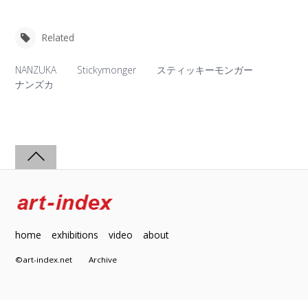
Related
NANZUKA
Stickymonger
スティッキーモンガー
ナンズカ
home
exhibitions
video
about
©art-index.net
Archive