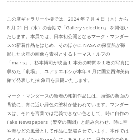
この度ギャラリー小柳では、2024 年 7 月 4 日（木）から
8 月 21 日（水）の会期で「Gallery selection」 を開催い
たします。本展では、日本初公開となるマーク・マンダー
スの新着作品をはじめ、そのほかに NASA の探査船が撮
影した火星の画像を素材とするトーマス・ルフの
「ma.r.s」、杉本博司が映画１ 本分の時間を１枚の写真に
収めた「劇場」、ユアサエボシが本年 3 月に国立西洋美術
館で発表した抽 象画を展観いたします。
マーク・マンダースの新着の彫刻作品には、頭部の断面の
背後に、青に近い緑色の塗料が使われています。マンダー
スは、それを言葉では定義できない色として、時に自作の
Fake Newspapers（架空の新聞）と組み合わせ、時に空
や海などの風景として作品に登場させています。本作では
タイトル《Day Scene》にもあるように、日中の空の色を