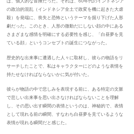
は、個人的な冒険だった。それは、60年代のインドネシア
の政治的混乱（インドネシア全土で政変を機に起きた大虐
殺）を発端に、喪失と恐怖というテーマを掘り下げた人形
劇だった。このとき、人形の微動だにしない顔の中にある
さまざまな感情を明確にする必要性を感じ、「白昼夢を見
ている顔」というコンセプトの誕生につながった。
歴史的な出来事に遭遇した人々に取材し、彼らの物語をリ
サーチしたことで、私はキャラクターにどのような表情を
持たせなければならないかに気が付いた。
彼らが物語の中で悲しみを表現する前に、ある特定の文脈
で悲しい出来事を思い出さなければならないことを理解
し、その思い出す瞬間の表情というのは、神秘的で、表情
として現れる前の瞬間、すなわち白昼夢を見ているような
表情が現れる瞬間だと感じた。