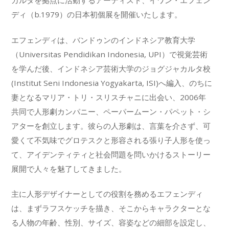
カルタを拠点に活動するアーティスト、イワン・エフェン
ディ（b.1979）の日本初個展を開催いたします。
エフェンディは、バンドゥンのインドネシア教育大学
（Universitas Pendidikan Indonesia, UPI）で視覚芸術
を学んだ後、インドネシア芸術大学のジョグジャカルタ校
(Institut Seni Indonesia Yogyakarta, ISI)へ編入、のちに
妻となるマリア・トリ・スリスチャニに出会い、2006年
共同で人形劇カンパニー、ペーパームーン・パペット・シ
アターを創立します。彼らの人形劇は、言葉を介さず、可
愛くて不気味でグロテスクと形容される張り子人形を使っ
て、アイデンティティと社会問題を問いかけるストーリー
展開で人々を魅了してきました。
主に人形デザイナーとしての役割を務めるエフェンディ
は、まずラフスケッチを描き、そこからキャラクターとな
る人物の年齢、性別、サイズ、容姿などの細部を設定し、