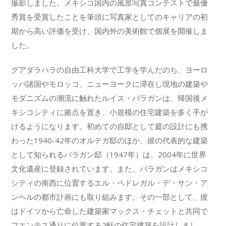
撮影しました。メキシコ国内の風景写真コンテストで最優
秀賞を受賞したことを筆頭に写真家としてのキャリアの初
期から高い評価を受け、国内外の美術館で個展を開催しま
した。
グアダラハラの自由工科大学で工学を学んだのち、ヨーロ
ッパ諸国やモロッコ、ニューヨークに滞在し現地の建築や
モダニズムの潮流に触れたルイス・バラガンは、帰国後メ
キシコシティに拠点を置き、小規模の住宅建築を多く手が
けるようになります。初めての自邸として庭の設計にも携
わった1940-42年のオルテガ邸のほか、彼の代表的な建築
として知られるバラガン邸（1947年）は、2004年に世界
文化遺産に登録されています。また、バラガンはメキシコ
シティの南西に位置するエル・ペドレガル・デ・サン・ア
ンヘルの都市計画にも取り組みます。その一部として、彼
はドイツから亡命した建築家マックス・チェットと共同で
フエンテス通りに位置する2軒の住宅建築を設計しまし