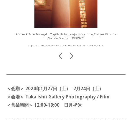
Armando Salas Portugal "Capilla de las monjas capuchinas, Tlalpan. Vitral de
Mathías Goeritz" 1960/1976
C-print Image size: 25.2 x 19.1 cm / Paper size: 25.2 x 20.3 cm
＜会期＞ 2024年1月27日（土）- 2月24日（土）
＜会場＞ Taka Ishii Gallery Photography / Film
＜営業時間＞ 12:00-19:00 日月祝休