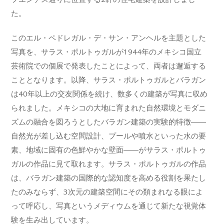
た。
このエル・ペドレガル・デ・サン・アンヘルを主題とした
写真を、サラス・ポルトゥガルが1944年のメキシコ国立
芸術院での個展で発表したことによって、両者は邂逅する
こととなります。以降、サラス・ポルトゥガルとバラガン
は40年以上の交友関係を続け、数多くの建築が写真に収め
られました。メキシコの大地に育まれた自然環境とモダニ
ズムの融合を図ろうとしたバラガン建築の実験的特徴――
自然光が差し込む空間設計、プールや噴水といった水の要
素、地域に固有の色鮮やかな壁面――がサラス・ポルトゥ
ガルの作品に見て取れます。サラス・ポルトゥガルの作品
は、バラガン建築の国際的な認知度を高める役割を果たし
たのみならず、3次元の建築空間にその類まれなる眼によ
って呼応し、写真というメディウムを通じて新たな視覚体
験を生み出しています。