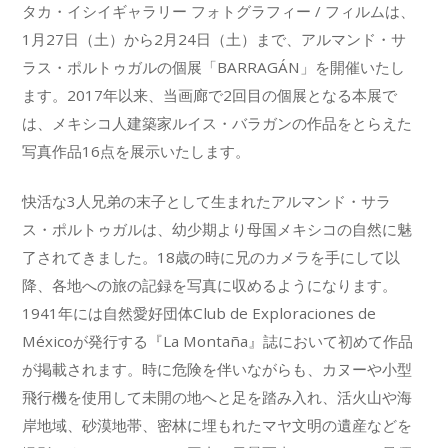
タカ・イシイギャラリー フォトグラフィー / フィルムは、
1月27日（土）から2月24日（土）まで、アルマンド・サ
ラス・ポルトゥガルの個展「BARRAGÁN」を開催いたし
ます。2017年以来、当画廊で2回目の個展となる本展で
は、メキシコ人建築家ルイス・バラガンの作品をとらえた
写真作品16点を展示いたします。
快活な3人兄弟の末子として生まれたアルマンド・サラ
ス・ポルトゥガルは、幼少期より母国メキシコの自然に魅
了されてきました。18歳の時に兄のカメラを手にして以
降、各地への旅の記録を写真に収めるようになります。
1941年には自然愛好団体Club de Exploraciones de
Méxicoが発行する『La Montaña』誌において初めて作品
が掲載されます。時に危険を伴いながらも、カヌーや小型
飛行機を使用して未開の地へと足を踏み入れ、活火山や海
岸地域、砂漠地帯、密林に埋もれたマヤ文明の遺産などを