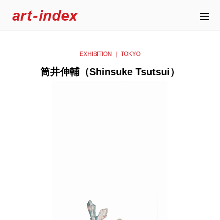
EXHIBITION ｜ TOKYO
筒井伸輔（Shinsuke Tsutsui）