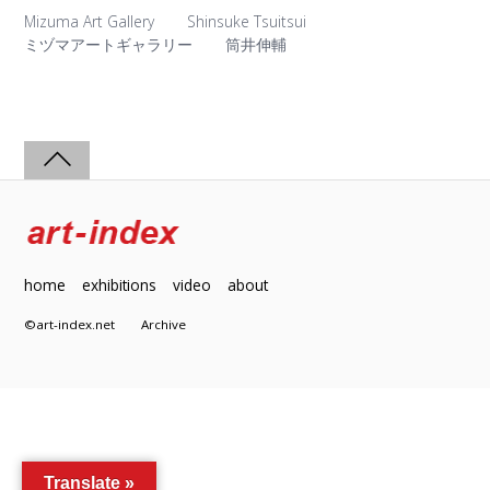
Mizuma Art Gallery
Shinsuke Tsuitsui
ミヅマアートギャラリー
筒井伸輔
home
exhibitions
video
about
©art-index.net
Archive
Translate »