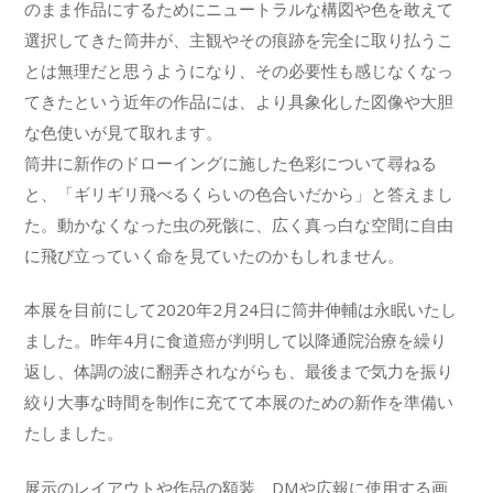
のまま作品にするためにニュートラルな構図や色を敢えて
選択してきた筒井が、主観やその痕跡を完全に取り払うこ
とは無理だと思うようになり、その必要性も感じなくなっ
てきたという近年の作品には、より具象化した図像や大胆
な色使いが見て取れます。
筒井に新作のドローイングに施した色彩について尋ねる
と、「ギリギリ飛べるくらいの色合いだから」と答えまし
た。動かなくなった虫の死骸に、広く真っ白な空間に自由
に飛び立っていく命を見ていたのかもしれません。
本展を目前にして2020年2月24日に筒井伸輔は永眠いたし
ました。昨年4月に食道癌が判明して以降通院治療を繰り
返し、体調の波に翻弄されながらも、最後まで気力を振り
絞り大事な時間を制作に充てて本展のための新作を準備い
たしました。
展示のレイアウトや作品の額装、DMや広報に使用する画