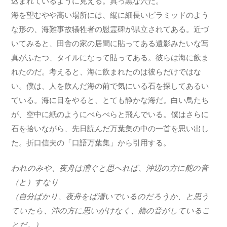
込まれているように見える。真っ黒な穴だ。
海を望むやや高い場所には、縦に細長いピラミッドのよう
な形の、海難事故犠牲者の慰霊碑が県立されてある。近づ
いてみると、田舎の家の居間に貼ってある遺影みたいな写
真がふたつ、タイルになって貼ってある。彼らは海に飲ま
れたのだ。考えると、海に飲まれたのは彼らだけではな
い。僕は、人を飲んだ海の前で気にいる石を探してあるい
ている。海に目をやると、とても静かな海だ。白い鳥たち
が、空中に紙のようにぺらぺらと飛んでいる。僕はさらに
石を拾いながら、先日読んだ万葉集の中の一首を思い出し
た。折口信夫の「口語万葉集」から引用する。
われのみや、夜舟は漕ぐと思へれば、沖辺の方に舵の音
（と）すなり
（自分ばかり、夜舟をば漕いでいるのだろうか、と思う
ていたら、沖の方に思いがけなく、艪の音がしているこ
とだ。）