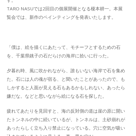
す。
TARO NASUでは2回目の個展開催となる榎本耕一。本展
覧会では、新作のペインティングを発表いたします。
「僕は、絵を描くにあたって、モチーフとするための石
を、千葉県銚子の石だらけの海岸に拾いに行った。
夕暮れ時、風に吹かれながら、誰もいない海岸で石を集め
た。石には人の魂が宿る、と聞いたことがあったので、も
しかすると人面が見える石もあるかもしれない、あったら
嫌だな。などと思いながら絵になる石を探した。
疲れてあたりを見回すと、海の反対側の道は崖の原に開い
たトンネルの中に続いているが、トンネルは、土砂崩れが
あったらしく立ち入り禁止になっている。穴に空気が吸い