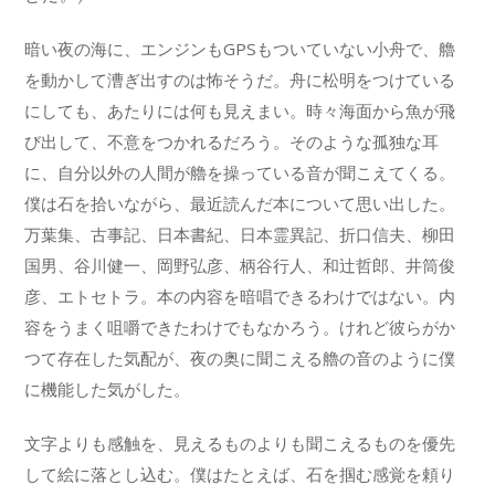
暗い夜の海に、エンジンもGPSもついていない小舟で、艪
を動かして漕ぎ出すのは怖そうだ。舟に松明をつけている
にしても、あたりには何も見えまい。時々海面から魚が飛
び出して、不意をつかれるだろう。そのような孤独な耳
に、自分以外の人間が艪を操っている音が聞こえてくる。
僕は石を拾いながら、最近読んだ本について思い出した。
万葉集、古事記、日本書紀、日本霊異記、折口信夫、柳田
国男、谷川健一、岡野弘彦、柄谷行人、和辻哲郎、井筒俊
彦、エトセトラ。本の内容を暗唱できるわけではない。内
容をうまく咀嚼できたわけでもなかろう。けれど彼らがか
つて存在した気配が、夜の奥に聞こえる艪の音のように僕
に機能した気がした。
文字よりも感触を、見えるものよりも聞こえるものを優先
して絵に落とし込む。僕はたとえば、石を掴む感覚を頼り