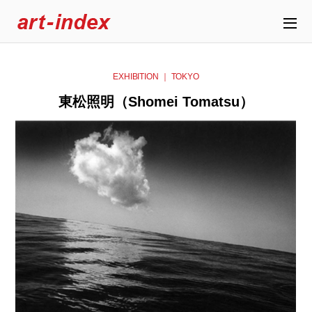
EXHIBITION ｜ TOKYO
東松照明（Shomei Tomatsu）