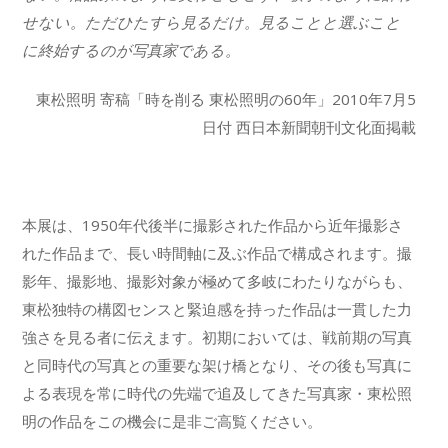
せない。ただひたすら見るだけ。見ることと選ぶこと
に終始するのが写真家である。
東松照明 寄稿「時を削る 東松照明の60年」2010年7月5
日付 西日本新聞朝刊文化面掲載
本展は、1950年代後半に撮影された作品から近年撮影さ
れた作品まで、長い時間軸に及ぶ作品で構成されます。撮
影年、撮影地、撮影対象が極めて多岐にわたりながらも、
東松独特の構図センスと緊迫感を持った作品は一貫した力
強さを見る者に伝えます。初期においては、戦前期の写真
と同時代の写真との重要な架け橋となり、その後も写真に
よる表現を常に時代の先端で追及してきた写真家・東松照
明の作品をこの機会に是非ご高覧ください。