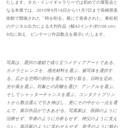
たします。タカ・イシイギャラリーでは初めての展覧会と
なる本展では、2010年9月16日から11月7日まで長崎県美
術館で開催された「時を削る」展にて発表された、東松初
のデジタル出力による大判作品（幅42インチ/約106 cm）
9点に加え、ビンテージ作品数点を展示いたします。
写真は、選択の連鎖で成り立つメディアアートである。
カメラとレンズを、感光材料を選ぶ。被写体を選択す
る。広がる空間の部分を選んで切り取る。日時を定め、
光や風を選ぶ。対象との距離を選び、アングルを選ぶ。
そしてシャッターチャンスを選ぶ。コンタクトプリン
トから数点選んで引き伸ばし、更にその中から一点を選
んで、展示作品ができあがる。写真家は、医師のように
治療せず、学者のように分析もせず、神父のように支え
ない。落語家のように笑わせもせず、歌手のように酔わ