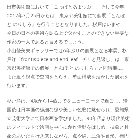
田市美術館において「こっぱとあまつぶ」、そして今年
2017年7月25日からは、東京都美術館にて個展「とんぼ
と のりしろ」を行うこととなりました。杉戸はいまや、
今日の日本の美術を語る上で欠かすことのできない重要な
作家の一人であると言えるでしょう。
小山登美夫ギャラリーでは6年ぶりの個展となる本展、杉
戸洋「frontispiece and end leaf チリと見返し」は、東
京都美術館での個展「とんぼ と のりしろ」と同時期に、
また違う視点で空間をとらえ、壁面構成を活かした展示を
行います。
杉戸洋は、4歳から14歳までをニューヨークで過ごし、帰
国後は日本画の繊細な線や美しい色彩に魅せられ、愛知県
立芸術大学にて日本画を学びました。90年代より現代美術
のフィールドで絵画を中心に創作活動をはじめ、抽象と具
象のあいだを行き来しながら、点や線、三角や台形、楕円