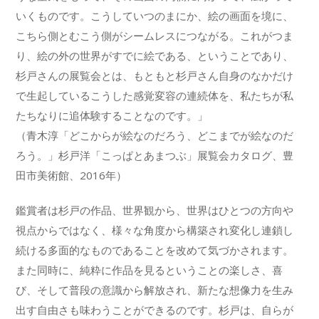
いくものです。こうしていつのまにか、絵の画面を境に、
こちら側とむこう側がシームレスにつながる。これがつま
り、絵の外の世界がすでに絵である、ということであり、
杉戸さんの展覧会とは、もともと杉戸さん自身のなかだけ
で生起しているこうした感覚変容の連続体を、私たちが私
たちなりに追体験することなのです。」
（青木淳「どこからが絵なのだろう、どこまでが絵なのだ
ろう。」杉戸洋「こっぱとあまつぶ」展覧会カタログ、豊
田市美術館、2016年）
鑑賞者は杉戸の作品、世界観から、世界はひとつの方向や
視点からではなく、様々な角度から構築され変化し連鎖し
続ける多面的なものであることを改めて気づかされます。
また同時に、純粋に作品を見るということの楽しさ、喜
び、そして普段の意識から解放され、新たな想像力を生み
出す自由さも味わうことができるのです。杉戸は、自らが