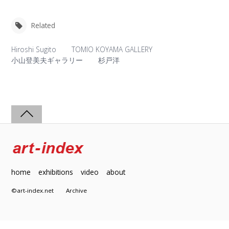
Related
Hiroshi Sugito
TOMIO KOYAMA GALLERY
小山登美夫ギャラリー
杉戸洋
home
exhibitions
video
about
©art-index.net
Archive