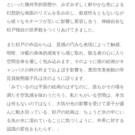
といった幾何学的形態や、みずみずしく鮮やかな色による
幻想的な画面のリズムを生み出し、叙述性をともないなが
ら様々なモチーフが互いに影響し変容し合う、伸縮自在な
杉戸独自の世界観をつくりあげてきました。
また杉戸の作品からは、質感の巧みな表現によって触感、
明暗、冷暖の身体的感覚すら感じ取れ、観る者の心に入り
空間全体を優しく包み込みます。そのように彼の絵画がキ
ャンバスの枠の外までおよぼす影響を、豊田市美術館の学
芸員能勢陽子氏は次のように語ります。
「みているのは平面の絵画のはずなのに、誰もがその場を
満たす空気感を味わうだろう。私たちがいる空間は、本当
は何もないのではなく、大気や光の影響を受けて原子が盛
んに動き回っている。杉戸の絵画は、ちょうど水の中にい
る魚が水に濡れていることに気づくように、外界に対する
認識の変化をもたらす。」