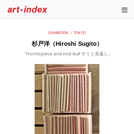
EXHIBITION ｜ TOKYO
杉戸洋（Hiroshi Sugito）
「frontispiece and end leaf チリと見返し」