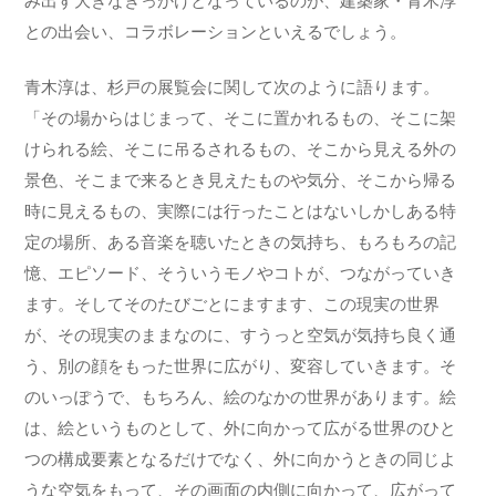
み出す大きなきっかけとなっているのが、建築家・青木淳
との出会い、コラボレーションといえるでしょう。
青木淳は、杉戸の展覧会に関して次のように語ります。
「その場からはじまって、そこに置かれるもの、そこに架
けられる絵、そこに吊るされるもの、そこから見える外の
景色、そこまで来るとき見えたものや気分、そこから帰る
時に見えるもの、実際には行ったことはないしかしある特
定の場所、ある音楽を聴いたときの気持ち、もろもろの記
憶、エピソード、そういうモノやコトが、つながっていき
ます。そしてそのたびごとにますます、この現実の世界
が、その現実のままなのに、すうっと空気が気持ち良く通
う、別の顔をもった世界に広がり、変容していきます。そ
のいっぽうで、もちろん、絵のなかの世界があります。絵
は、絵というものとして、外に向かって広がる世界のひと
つの構成要素となるだけでなく、外に向かうときの同じよ
うな空気をもって、その画面の内側に向かって、広がって