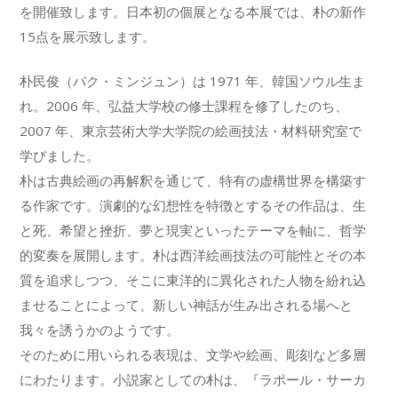
を開催致します。日本初の個展となる本展では、朴の新作
15点を展示致します。
朴民俊（パク・ミンジュン）は 1971 年、韓国ソウル生ま
れ。2006 年、弘益大学校の修士課程を修了したのち、
2007 年、東京芸術大学大学院の絵画技法・材料研究室で
学びました。
朴は古典絵画の再解釈を通じて、特有の虚構世界を構築す
る作家です。演劇的な幻想性を特徴とするその作品は、生
と死、希望と挫折、夢と現実といったテーマを軸に、哲学
的変奏を展開します。朴は西洋絵画技法の可能性とその本
質を追求しつつ、そこに東洋的に異化された人物を紛れ込
ませることによって、新しい神話が生み出される場へと
我々を誘うかのようです。
そのために用いられる表現は、文学や絵画、彫刻など多層
にわたります。小説家としての朴は、『ラポール・サーカ