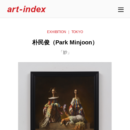
EXHIBITION ｜ TOKYO
朴民俊（Park Minjoon）
「妙」