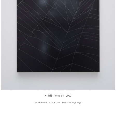
小柳裕 Web #4 2022
oil on linen 52 x 40 cm ©︎Yutaka Koyanagi