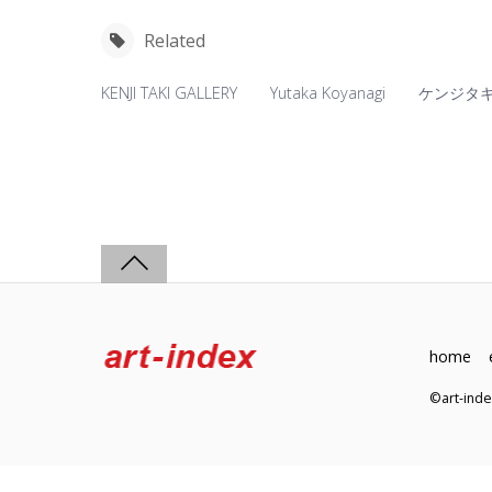
Related
KENJI TAKI GALLERY
Yutaka Koyanagi
ケンジタ
home
©art-in