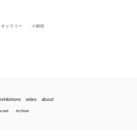
キギャラリー
小柳裕
exhibitions
video
about
dex.net
Archive