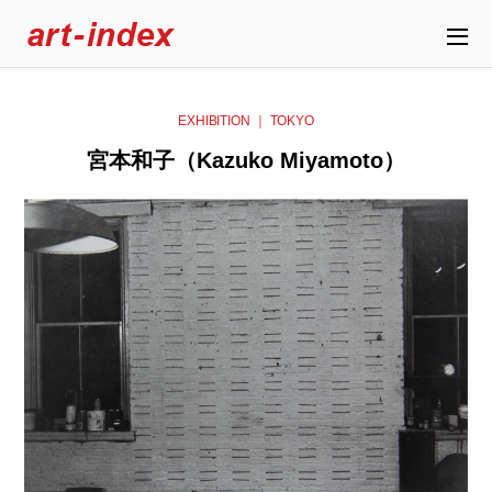
EXHIBITION ｜ TOKYO
宮本和子（Kazuko Miyamoto）