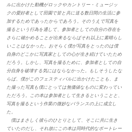
ルに出かけた動機がロックやカントリー・ミュージッ
クの愛好者として田園で皆と共に送る数日間の生活に参
加するためであったからであろう。そのうえで写真を
撮るという行為を通して、参加者としての自分の存在を
さらに確かめることが出来るならばそれ以上に素晴らし
いことはなかった。おそらく僕が写真をとったのは僕
自身のどこかに写真家としての心が生き続けていたため
だろう。しかし、写真を撮るために、参加者としての自
分自身を破壊する気にはならなかった。もしそうしたな
らば、僕がこのフェスティバルに出かけたことも、ま
た撮った写真も僕にとっては無価値なものに変わってい
ただろう。この本は参加者として生きるということと、
写真を撮るという作業の微妙なバランスの上に成立し
た。
僕はまさしく彼らのひとりとして、そこに共に生き
ていたのだし、それ故にこの本は同時代的なポートレー