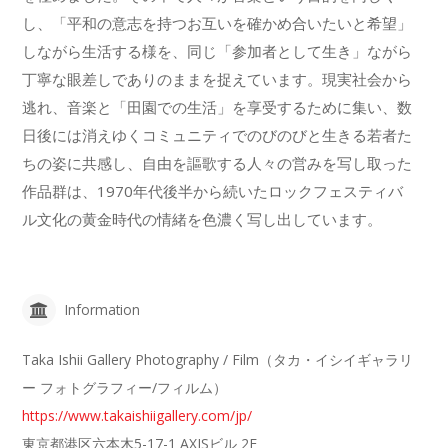
し、「平和の意志を持つお互いを確かめ合いたいと希望」
しながら生活する様を、同じ「参加者として生き」ながら
丁寧な眼差しでありのままを捉えています。現実社会から
逃れ、音楽と「田園での生活」を享受するために集い、数
日後には消えゆくコミュニティでのびのびと生きる若者た
ちの姿に共感し、自由を謳歌する人々の営みを写し取った
作品群は、1970年代後半から続いたロックフェスティバ
ル文化の黄金時代の情緒を色濃く写し出しています。
Information
Taka Ishii Gallery Photography / Film（タカ・イシイギャラリ
ー フォトグラフィー/フィルム）
https://www.takaishiigallery.com/jp/
東京都港区六本木5-17-1 AXISビル 2F