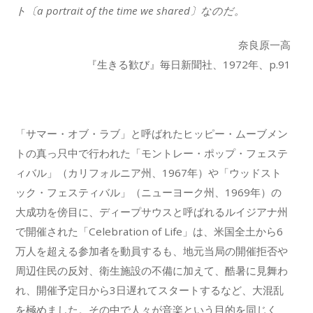
ト〔a portrait of the time we shared〕なのだ。
奈良原一高
『生きる歓び』毎日新聞社、1972年、p.91
「サマー・オブ・ラブ」と呼ばれたヒッピー・ムーブメン
トの真っ只中で行われた「モントレー・ポップ・フェステ
ィバル」（カリフォルニア州、1967年）や「ウッドスト
ック・フェスティバル」（ニューヨーク州、1969年）の
大成功を傍目に、ディープサウスと呼ばれるルイジアナ州
で開催された「Celebration of Life」は、米国全土から6
万人を超える参加者を動員するも、地元当局の開催拒否や
周辺住民の反対、衛生施設の不備に加えて、酷暑に見舞わ
れ、開催予定日から3日遅れてスタートするなど、大混乱
を極めました。その中で人々が音楽という目的を同じく