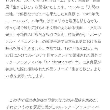
11月10日（火）から12月19日（土）まで、奈良原一高個
展「生きる歓び」を開催いたします。1956年に「人間の
土地」で鮮烈なデビューを果たした奈良原は、1960年代
にヨーロッパ、70年代にはアメリカと場所を移しながら、
様々な場で繰り広げられる文明のあらゆる側面－「文明の
光景」を独自の巨視的な視点で捉え、詩情豊かな「パーソ
ナル・ドキュメント」の表現手法で日本写真史における新
時代を切り開きました。本展では、1971年6月23日から
27日にかけてルイジアナ州マックレアで開催された野外ロ
ック・フェスティバル「Celebration of Life」に奈良原が
参加した際に撮影された作品シリーズ「生きる歓び」より
21点を展示いたします。
この本で僕は参加者の日常の姿にのみ視線を集めた。
それというのも最初に僕がこのロック・フェスティバ