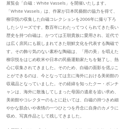
展覧会「白磁：White Vassels」を開催いたします。
「White Vassels」は、作家が日本民藝館の協力を得て、
柳宗悦の収集した白磁コレクションを2006年に撮り下ろ
したシリーズです。数百年にわたってつくられてきた長い
歴史を持つ白磁は、かつては王朝貴族に愛用され、近代で
は広く庶民にも親しまれてきた朝鮮文化を代表する陶磁で
す。その飾り気のない素朴な陶磁は、「用の美」を唱えた
柳宗悦をはじめ欧米や日本の民藝運動家たちを魅了し、熱
心に収集されてきました。そのため、白磁の面影を偲ぶこ
とができるのは、今となっては主に海外における美術館の
収蔵品となっていました。その経緯を知ったクー・ボンチ
ャンは、海外に散逸してしまった母国の遺産を追い求め、
美術館やコレクターのもとに赴いては、白磁の持つきめ細
やかな肌合いや表情の一つひとつを丹念に自身のカメラに
収め、写真作品として残してきました。