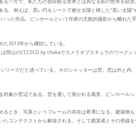
ある一方で、私たちの普段観る世界とは異なる影の世界を結実
ある。例えば、黒い円をシートで被せ太陽と模した”黒い太陽”
11”といった作品。ピンホールという作家の主観的撮影から離れ
た2013年から継続している。
には岡山のCCCSCD by cifakaでカメラオブスキュラのワ
を撮る」シリーズだと述べている。そのシャッターは窓。窓は外と
る対象が窓辺である。窓を通して覗かれる風景。ピンホールシ
めるとき、写真というフレームの存在は希薄になる。建築物も
いたコンテクストから解放される。そして鑑賞者とその視線を