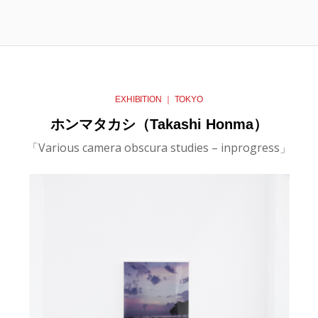
EXHIBITION ｜ TOKYO
ホンマタカシ（Takashi Honma）
「Various camera obscura studies – inprogress」