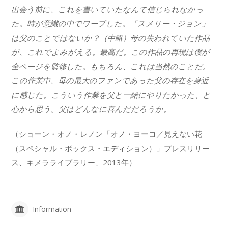
出会う前に、これを書いていたなんて信じられなかっ
た。時が意識の中でワープした。「スメリー・ジョン」
は父のことではないか？（中略）母の失われていた作品
が、これでよみがえる。最高だ。この作品の再現は僕が
全ページを監修した。もちろん、これは当然のことだ。
この作業中、母の最大のファンであった父の存在を身近
に感じた。こういう作業を父と一緒にやりたかった、と
心から思う。父はどんなに喜んだだろうか。
（ショーン・オノ・レノン「オノ・ヨーコ／見えない花
（スペシャル・ボックス・エディション）」プレスリリー
ス、キメラライブラリー、2013年）
Information